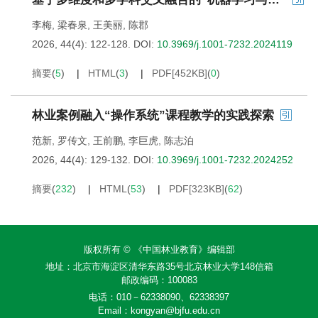
李梅
,
梁春泉
,
王美丽
,
陈郡
2026, 44(4): 122-128.
DOI:
10.3969/j.1001-7232.2024119
摘要
(
5
)
HTML
(
3
)
PDF[
452KB
]
(
0
)
林业案例融入“操作系统”课程教学的实践探索
范新
,
罗传文
,
王前鹏
,
李巨虎
,
陈志泊
2026, 44(4): 129-132.
DOI:
10.3969/j.1001-7232.2024252
摘要
(
232
)
HTML
(
53
)
PDF[
323KB
]
(
62
)
版权所有 © 《中国林业教育》编辑部
地址：北京市海淀区清华东路35号北京林业大学148信箱
邮政编码：100083
电话：010－62338090、62338397
Email：
kongyan@bjfu.edu.cn