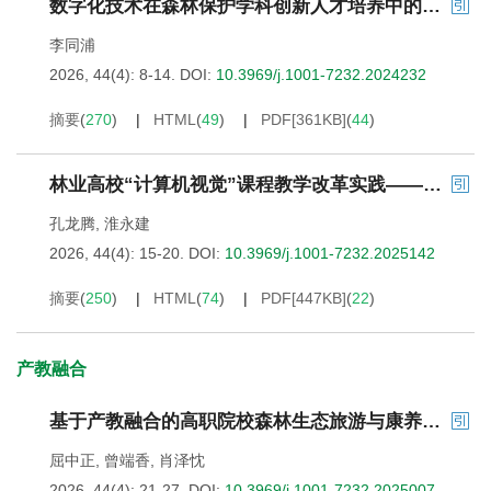
数字化技术在森林保护学科创新人才培养中的应用探索
李同浦
2026, 44(4): 8-14.
DOI:
10.3969/j.1001-7232.2024232
摘要
(
270
)
HTML
(
49
)
PDF[
361KB
]
(
44
)
林业高校“计算机视觉”课程教学改革实践——以北京林业大学为例
孔龙腾
,
淮永建
2026, 44(4): 15-20.
DOI:
10.3969/j.1001-7232.2025142
摘要
(
250
)
HTML
(
74
)
PDF[
447KB
]
(
22
)
产教融合
基于产教融合的高职院校森林生态旅游与康养专业人才培养体系问卷调查研究
屈中正
,
曾端香
,
肖泽忱
2026, 44(4): 21-27.
DOI:
10.3969/j.1001-7232.2025007