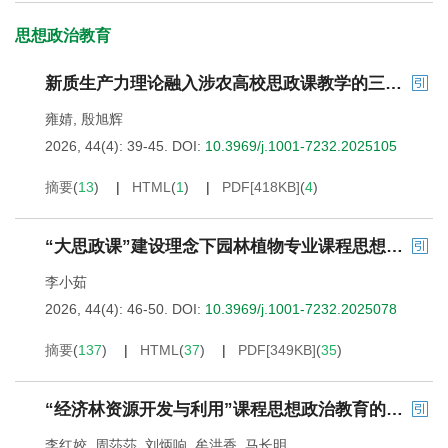
思想政治教育
新质生产力理论融入涉农高校思政课教学的三重逻辑——以“马克思主义基本原理”课程为例
雍婧
,
殷旭辉
2026, 44(4): 39-45.
DOI:
10.3969/j.1001-7232.2025105
摘要
(
13
)
HTML
(
1
)
PDF[
418KB
]
(
4
)
“大思政课”建设理念下园林植物专业课程思想政治教学实践
李小茹
2026, 44(4): 46-50.
DOI:
10.3969/j.1001-7232.2025078
摘要
(
137
)
HTML
(
37
)
PDF[
349KB
]
(
35
)
“经济林资源开发与利用”课程思想政治教育的实践探索
李红姣
,
周莎莎
,
刘炳响
,
牟洪香
,
马长明