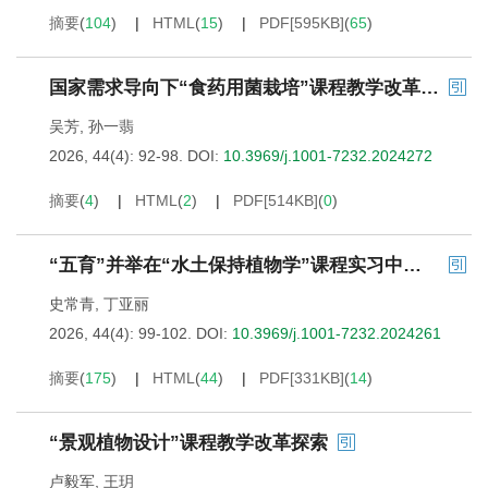
摘要
(
104
)
HTML
(
15
)
PDF[
595KB
]
(
65
)
国家需求导向下“食药用菌栽培”课程教学改革探索
吴芳
,
孙一翡
2026, 44(4): 92-98.
DOI:
10.3969/j.1001-7232.2024272
摘要
(
4
)
HTML
(
2
)
PDF[
514KB
]
(
0
)
“五育”并举在“水土保持植物学”课程实习中的实施路径
史常青
,
丁亚丽
2026, 44(4): 99-102.
DOI:
10.3969/j.1001-7232.2024261
摘要
(
175
)
HTML
(
44
)
PDF[
331KB
]
(
14
)
“景观植物设计”课程教学改革探索
卢毅军
,
王玥