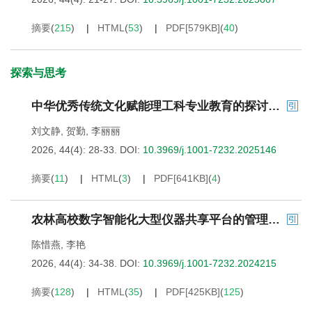
摘要
(
215
)
HTML
(
53
)
PDF[
579KB
]
(
40
)
探索与思考
中华优秀传统文化赋能理工科专业教育的探讨——以“木材学”课程为例
刘文静
,
贺勤
,
李丽丽
2026, 44(4): 28-33.
DOI:
10.3969/j.1001-7232.2025146
摘要
(
11
)
HTML
(
3
)
PDF[
641KB
]
(
4
)
农林高校数字智能化大型仪器共享平台的管理实践——以西北农林科技大学为例
陈惜燕
,
李艳
2026, 44(4): 34-38.
DOI:
10.3969/j.1001-7232.2024215
摘要
(
128
)
HTML
(
35
)
PDF[
425KB
]
(
125
)