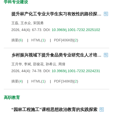
学科专业建设
提升林产化工专业大学生实习有效性的路径探讨——基于实习案例分析
王磊
,
王水众
,
宋国勇
2026, 44(4): 67-73.
DOI:
10.3969/j.1001-7232.2025102
摘要
(
6
)
HTML
(
1
)
PDF[
406KB
]
(
2
)
乡村振兴视域下提升食品类专业研究生人才培养质量的路径探索
王月华
,
李斌
,
邵俊花
,
孙希云
,
周倩
2026, 44(4): 74-78.
DOI:
10.3969/j.1001-7232.2024231
摘要
(
4
)
HTML
(
1
)
PDF[
348KB
]
(
2
)
高职教育
“园林工程施工”课程思想政治教育的实践探索